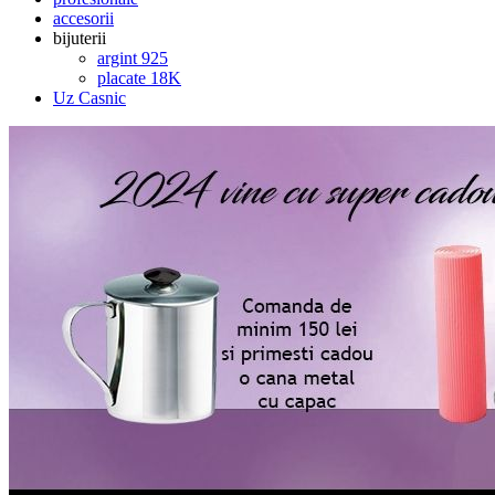
accesorii
bijuterii
argint 925
placate 18K
Uz Casnic