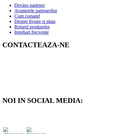
Devino partener
Avantajele partenerilor
Cum comand
Despre livrare si plata
Returul produselor
Intrebari frecvente
CONTACTEAZA-NE
de Luni pana Joi 09:00 - 15:00
0740.146.148
e-mail: office@terapeutico.ro
sau intra pe chatul online
NOI IN SOCIAL MEDIA: