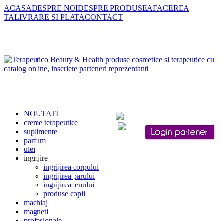
ACASA
DESPRE NOI
DESPRE PRODUSE
AFACEREA
TA
LIVRARE SI PLATA
CONTACT
Telefon: 0740.146.148 E-mail: office@terapeutico.ro Program: de
Luni pana Joi 09:00-15:00
NOUTATI
creme terapeutice
suplimente
parfum
ulei
ingrijire
ingrijirea corpului
ingrijirea parului
ingrijirea tenului
produse copii
machiaj
magneti
profesionale