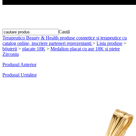
„Succesul unui singur minut ne răsplăteşte pentru eşecuri de
ani de zile.” - R. Brownin
Caută
Terapeutico Beauty & Health produse cosmetice si terapeutice cu
catalog online, inscriere parteneri reprezentanti
>
Lista produse
>
bijuterii
>
placate 18K
>
Medalion placat cu aur 18K si pietre
Zirconiu
Produsul Anterior
Produsul Următor