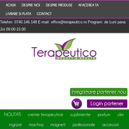
ACASA
DESPRE NOI
DESPRE PRODUSE
AFACEREA TA
LIVRARE SI PLATA
CONTACT
Telefon: 0740.146.148 E-mail: office@terapeutico.ro Program: de Luni pana
Joi 09:00-15:00
NOUTATI
creme terapeutice
suplimente
parfum
ulei
ingrijire
machiaj
magneti
profesionale
accesorii