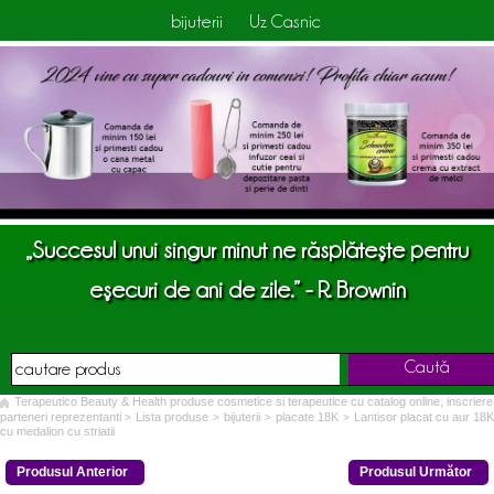
bijuterii
Uz Casnic
„Succesul unui singur minut ne răsplăteşte pentru
eşecuri de ani de zile.” - R. Brownin
Caută
Terapeutico Beauty & Health produse cosmetice si terapeutice cu catalog online, inscriere
parteneri reprezentanti
Lista produse
bijuterii
placate 18K
Lantisor placat cu aur 18K
>
>
>
>
cu medalion cu striatii
Produsul Anterior
Produsul Următor