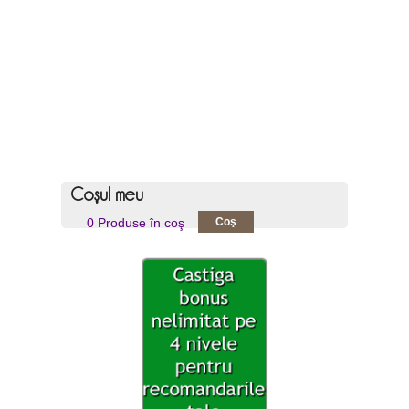
Coşul meu
0 Produse în coş
Coş