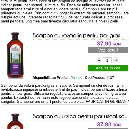
Stralucire pentru par subtire si finSampon de ingrijire cu extract de musetel
indicat pentru par normal, subtire si fin. Daca se utilizeaza regulat, acest
sampon reda stralucire si o noua vigoare parului. Samponul are un pH
prietenos cu pielea. Prin continutul bogat in extract de musetel,samponul are
o tripla actiune: intareste radacina firului de par,curata delicat si protjeaza
parul pe toata lungimea saactiveaza circulatia sanguina la nivelul pielii
capului prevenind formarea matretii.efectul ...
Sampon cu rozmarin pentru par gras
fara volum 500ml
37.90
RON
Vezi detalii
-
+
Adaugă în coş
Disponibilitate Produs:
Pe stoc
Cod Produs:
1137
Samponul da volum parului gras si subtire. Samponul cu ulei de rozmarin,
revitalizeaza ingrijeste si intareste firul de par. Indicat pentru utilizare zilnica
pentru un par gras. Utilizarea regulata a acestui sampon previne ingrasarea
parului. Extractul de rozmarin este regenerator si stimuleaza circulatia
sangelui. Samponul are un pH prietenos cu pielea. FABRICAT IN GERMANI
Sampon cu urzica pentru par uscat sau
normal 500ml
37.90
RON