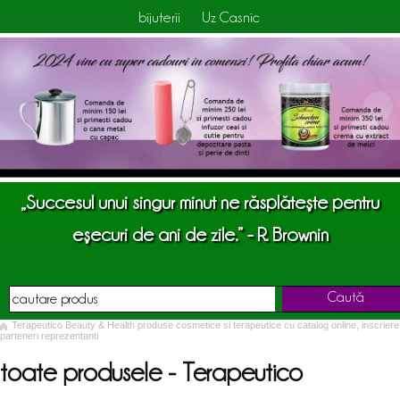
bijuterii
Uz Casnic
„Succesul unui singur minut ne răsplăteşte pentru
eşecuri de ani de zile.” - R. Brownin
Caută
Terapeutico Beauty & Health produse cosmetice si terapeutice cu catalog online, inscriere
parteneri reprezentanti
toate produsele - Terapeutico