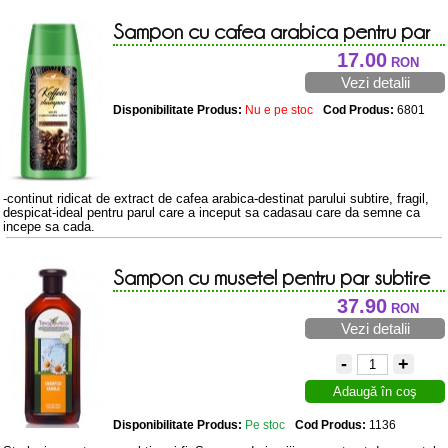
Sampon cu cafea arabica pentru par
subtire si predispus caderii 200ml
17.00
RON
Vezi detalii
Disponibilitate Produs:
Nu e pe stoc
Cod Produs:
6801
-continut ridicat de extract de cafea arabica-destinat parului subtire, fragil,
despicat-ideal pentru parul care a inceput sa cadasau care da semne ca
incepe sa cada.
Sampon cu musetel pentru par subtire
500ml
37.90
RON
Vezi detalii
-
+
Adaugă în coş
Disponibilitate Produs:
Pe stoc
Cod Produs:
1136