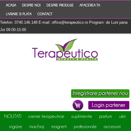
ACASA
DESPRE NOI
DESPRE PRODUSE
AFACEREA TA
LIVRARE SI PLATA
CONTACT
Telefon: 0740.146.148 E-mail: office@terapeutico.ro Program: de Luni pana
Joi 09:00-15:00
NOUTATI
creme terapeutice
suplimente
parfum
ulei
ingrijire
machiaj
magneti
profesionale
accesorii