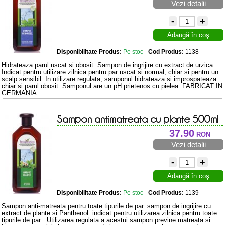
Vezi detalii
-
+
Adaugă în coş
Disponibilitate Produs:
Pe stoc
Cod Produs:
1138
Hidrateaza parul uscat si obosit. Sampon de ingrijire cu extract de urzica.
Indicat pentru utilizare zilnica pentru par uscat si normal, chiar si pentru un
scalp sensibil. In utilizare regulata, samponul hidrateaza si improspateaza
chiar si parul obosit. Samponul are un pH prietenos cu pielea. FABRICAT IN
GERMANIA
Sampon antimatreata cu plante 500ml
37.90
RON
Vezi detalii
-
+
Adaugă în coş
Disponibilitate Produs:
Pe stoc
Cod Produs:
1139
Sampon anti-matreata pentru toate tipurile de par. sampon de ingrijire cu
extract de plante si Panthenol. indicat pentru utilizarea zilnica pentru toate
tipurile de par . Utilizarea regulata a acestui sampon previne matreata si