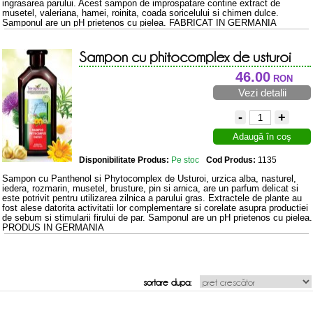
ingrasarea parului. Acest sampon de improspatare contine extract de
musetel, valeriana, hamei, roinita, coada soricelului si chimen dulce.
Samponul are un pH prietenos cu pielea. FABRICAT IN GERMANIA
Sampon cu phitocomplex de usturoi
500ml
46.00
RON
Vezi detalii
-
+
Adaugă în coş
Disponibilitate Produs:
Pe stoc
Cod Produs:
1135
Sampon cu Panthenol si Phytocomplex de Usturoi, urzica alba, nasturel,
iedera, rozmarin, musetel, brusture, pin si arnica, are un parfum delicat si
este potrivit pentru utilizarea zilnica a parului gras. Extractele de plante au
fost alese datorita activitatii lor complementare si corelate asupra productiei
de sebum si stimularii firului de par. Samponul are un pH prietenos cu pielea.
PRODUS IN GERMANIA
sortare dupa: