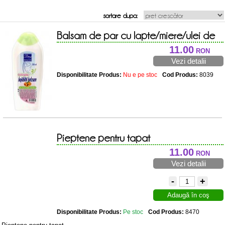
sortare dupa:
Balsam de par cu lapte/miere/ulei de
pierisic 330 ml
11.00
RON
Vezi detalii
Disponibilitate Produs:
Nu e pe stoc
Cod Produs:
8039
Pieptene pentru tapat
11.00
RON
Vezi detalii
-
+
Adaugă în coş
Disponibilitate Produs:
Pe stoc
Cod Produs:
8470