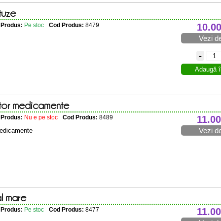
tuze
e Produs:
Pe stoc
Cod Produs:
8479
10.0
Vezi de
-
Adaugă î
tor medicamente
e Produs:
Nu e pe stoc
Cod Produs:
8489
11.00
Vezi de
medicamente
al mare
e Produs:
Pe stoc
Cod Produs:
8477
11.00