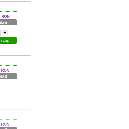
0
RON
talii
+
n coş
RON
talii
RON