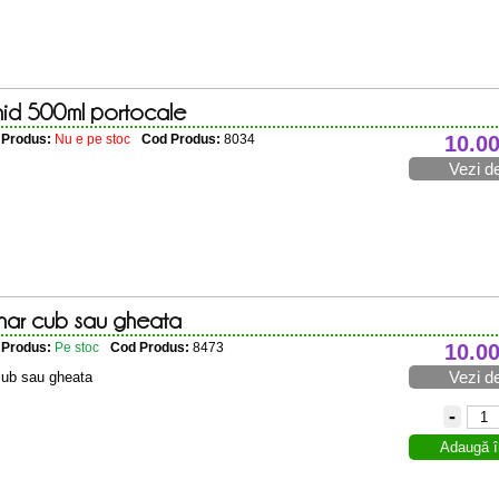
hid 500ml portocale
e Produs:
Nu e pe stoc
Cod Produs:
8034
10.0
Vezi de
har cub sau gheata
e Produs:
Pe stoc
Cod Produs:
8473
10.0
Vezi de
cub sau gheata
-
Adaugă î