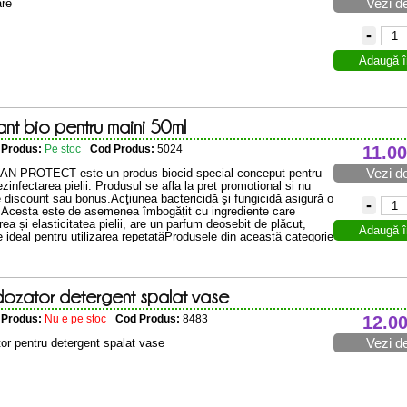
Vezi de
are
-
Adaugă î
ant bio pentru maini 50ml
e Produs:
Pe stoc
Cod Produs:
5024
11.00
Vezi de
AN PROTECT este un produs biocid special conceput pentru
zinfectarea pielii. Produsul se afla la pret promotional si nu
 discount sau bonus.Acţiunea bactericidă şi fungicidă asigură o
-
. Acesta este de asemenea îmbogățit cu ingrediente care
ea și elasticitatea pielii, are un parfum deosebit de plăcut,
Adaugă î
e ideal pentru utilizarea repetatăProdusele din această categorie
iocide ...
dozator detergent spalat vase
e Produs:
Nu e pe stoc
Cod Produs:
8483
12.0
Vezi de
or pentru detergent spalat vase