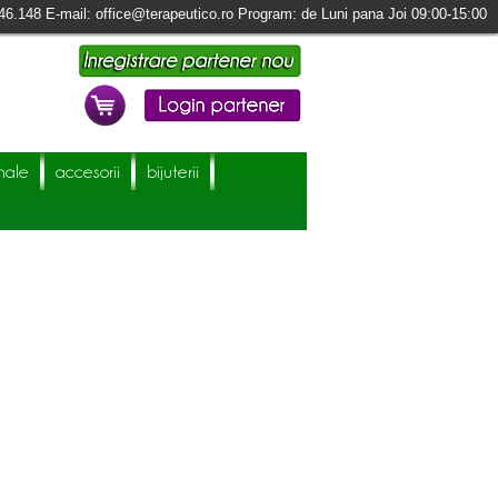
46.148 E-mail: office@terapeutico.ro Program: de Luni pana Joi 09:00-15:00
nale
accesorii
bijuterii