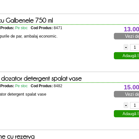
u Galbenele 750 ml
e Produs:
Pe stoc
Cod Produs:
8471
13.0
Vezi de
ipurile de par, ambalaj economic.
-
Adaugă î
 dozator detergent spalat vase
e Produs:
Pe stoc
Cod Produs:
8482
15.0
Vezi de
ator detergent spalat vase
-
Adaugă î
me cu rezerva