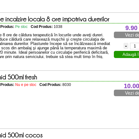
e incalzire locala 8 ore impotriva durerilor
e Produs:
Pe stoc
Cod Produs:
1038
9.90
Vezi de
e 8 ore de căldura terapeutică în locurile unde aveţi dureri.
duce căldură care relaxează muşchii şi creşte circulaţia de
linarea durerilor. Plasturele începe să se încălzească imediat
-
t scos din ambalaj şi ajunge până la temperatura maximă de
0 minute. Ideal persoanelor cu circulaţie periferică deficitară,
Adaugă î
e prin natura serviciului, trebuie să stea mult timp în frig,
hid 500ml fresh
e Produs:
Nu e pe stoc
Cod Produs:
8030
10.0
Vezi de
hid 500ml cocos