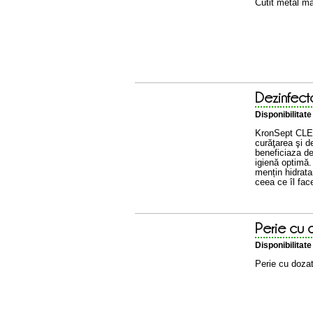
Cutit metal m
Dezinfect
Disponibilitat
KronSept CLE
curăţarea şi de
beneficiaza de
igienă optimă
mențin hidratar
ceea ce îl fac
sunt produse b
Perie cu 
Disponibilitat
Perie cu dozat