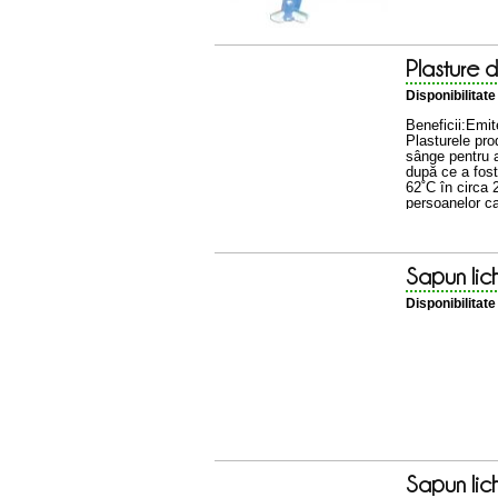
Plasture d
Disponibilitat
Beneficii:Emit
Plasturele pro
sânge pentru a
după ce a fos
62˚C în circa 2
persoanelor car
femei în ...
Sapun lic
Disponibilitat
Sapun lic