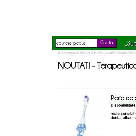
„Suc
Caută
Terapeutico Beauty & Health produse cosmetice si t
NOUTATI -
Terapeutic
Perie de d
Disponibilitat
-este sensibil c
dorita, albastr