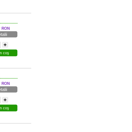
0
RON
talii
+
n coş
0
RON
talii
+
n coş