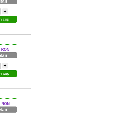
talii
+
n coş
RON
talii
+
n coş
0
RON
talii