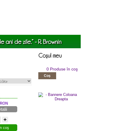
 ani de zile.” - R. Brownin
Coşul meu
0 Produse în coş
Coş
RON
talii
+
n coş