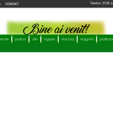
Telefon: 0740.1
A
CONTACT
mente
parfum
ulei
ingrijire
machiaj
magneti
profesio