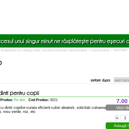
cesul unui singur minut ne răsplăteşte pentru eşecuri de
erapeutice cu catalog online, inscriere parteneri reprezentanti
Lista produse
NOUTATI
>
>
o
sortare dupa:
inti pentru copii
e Produs:
Pe stoc
Cod Produs:
3021
7.00
Vezi de
u dintii copiilor-curata eficient-culori aleatorii, solicitati culoarea
u, rosu verde, roz, etc
-
Adaugă î