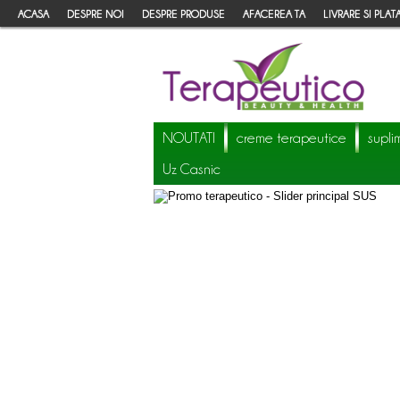
ACASA
DESPRE NOI
DESPRE PRODUSE
AFACEREA TA
LIVRARE SI PLAT
NOUTATI
creme terapeutice
supli
Uz Casnic